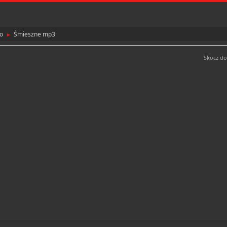
o
Śmieszne mp3
►
Skocz do