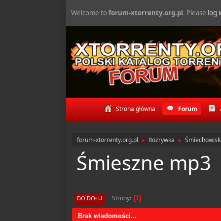
Welcome to
forum-xtorrenty.org.pl
. Please
log 
Strona główna
Forum
forum-xtorrenty.org.pl
Rozrywka
Śmiechowisk
►
►
Śmieszne mp3
Strony
DO DOŁU
1
Brak wiadomości...