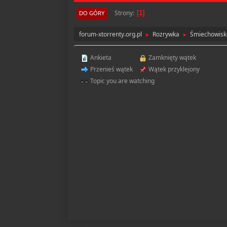
Strony
DO GÓRY
1
forum-xtorrenty.org.pl
Rozrywka
Śmiechowisk
►
►
Ankieta
Zamknięty wątek
Przenieś wątek
Wątek przyklejony
Topic you are watching