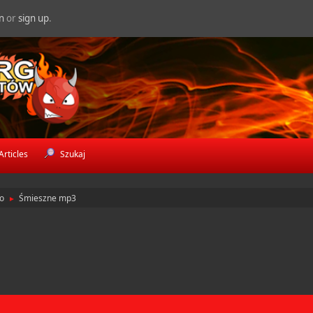
in
or
sign up
.
Articles
Szukaj
o
Śmieszne mp3
►