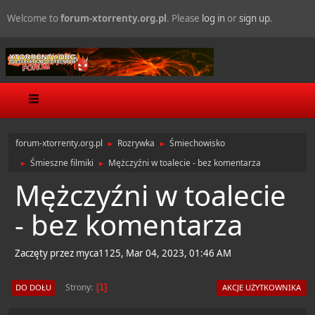
Welcome to
forum-xtorrenty.org.pl
. Please
log in
or
sign up
.
forum-xtorrenty.org.pl
Rozrywka
Śmiechowisko
►
►
Śmieszne filmiki
Mężczyźni w toalecie - bez komentarza
►
►
Mężczyźni w toalecie
- bez komentarza
Zaczęty przez myca1125, Mar 04, 2023, 01:46 AM
Strony
DO DOŁU
AKCJE UŻYTKOWNIKA
1