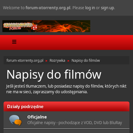
Welcome to
forum-xtorrenty.org.pl
. Please
log in
or
sign up
.
forum-xtorrenty.org.pl
Rozrywka
Napisy do filmów
►
►
Napisy do filmów
Jeśli jesteś tłumaczem, lub posiadasz napisy do filmów, których nikt
nie ma w sieci, zapraszamy do udostępniania.
Działy podrzędne
Oficjalne
Oficjalne napisy - pochodzące z VOD, DVD lub BluRay